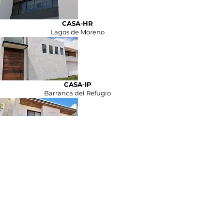
CASA-HR
Lagos de Moreno
CASA-IP
Barranca del Refugio
CASA-GA
Ciudad Maderas
CASA-SA
Vista Cañada